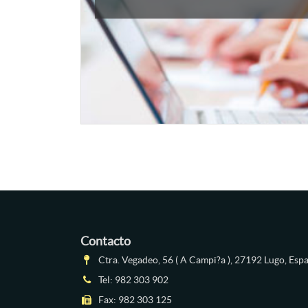
Contacto
Ctra. Vegadeo, 56 ( A Campi?a ), 27192 Lugo, Esp
Tel:
982 303 902
Fax: 982 303 125