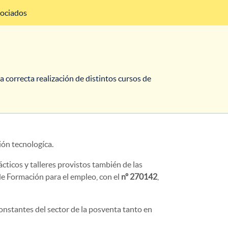
sociados
 correcta realización de distintos cursos de
ión tecnologíca.
ticos y talleres provistos también de las
de Formación para el empleo, con el
nº 270142
,
onstantes del sector de la posventa tanto en