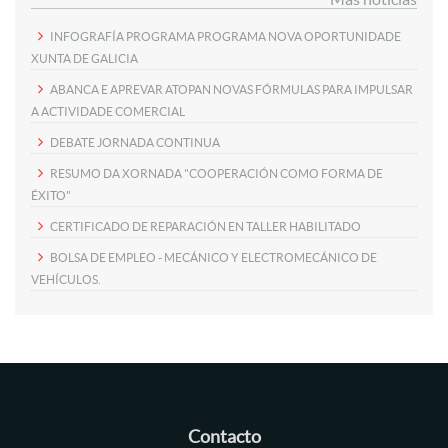
INFOGRAFÍA PROGRAMA PROGRAMA NOVA OPORTUNIDADE
XUNTA DE GALICIA
ABANCA E APREVAR ATOPAN NOVAS FÓRMULAS PARA IMPULSAR
A ACTIVIDADE COMERCIAL
DEBATE JORNADA CONTINUA
RESUMO DA XORNADA "COOPERACIÓN COMO FORMA DE
ÉXITO"
CERTIFICADO DE REPARACIÓN EN TALLER HABILITADO
BOLSA DE EMPLEO - MECÁNICO Y ELECTROMECÁNICO DE
VEHÍCULOS.
Contacto