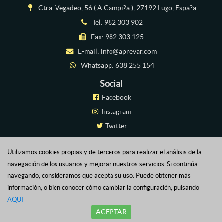
Ctra. Vegadeo, 56 ( A Campi?a ), 27192 Lugo, Espa?a
Tel:
982 303 902
Fax: 982 303 125
E-mail:
info@aprevar.com
Whatsapp:
638 255 154
Social
Facebook
Instagram
Twitter
Linkedin
Utilizamos cookies propias y de terceros para realizar el análisis de la
Plataforma Virtual
navegación de los usuarios y mejorar nuestros servicios. Si continúa
navegando, consideramos que acepta su uso. Puede obtener más
información, o bien conocer cómo cambiar la configuración, pulsando
Aviso
-
Política de
-
Cookies
-
Política
APREVAR @ 2025 - Todos los
AQUI
legal
Privacidad
de
derechos reservados
ACEPTAR
calidad